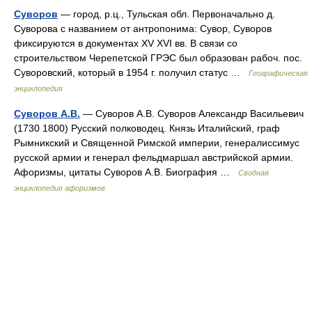
Суворов
— город, р.ц., Тульская обл. Первоначально д.
Суворова с названием от антропонима: Сувор, Суворов
фиксируются в документах XV XVI вв. В связи со
строительством Черепетской ГРЭС был образован рабоч. пос.
Суворовский, который в 1954 г. получил статус …
Географическая
энциклопедия
Суворов А.В.
— Суворов А.В. Суворов Александр Васильевич
(1730 1800) Русский полководец. Князь Италийский, граф
Рымникский и Священной Римской империи, генералиссимус
русской армии и генерал фельдмаршал австрийской армии.
Афоризмы, цитаты Суворов А.В. Биография …
Сводная
энциклопедия афоризмов