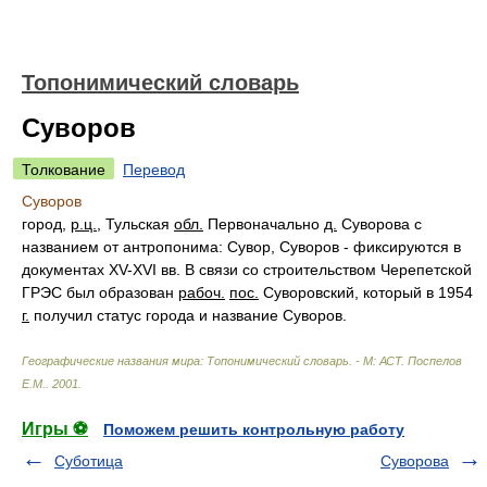
Топонимический словарь
Суворов
Толкование
Перевод
Суворов
город,
р.ц.
, Тульская
обл.
Первоначально
д.
Суворова с
названием от антропонима: Сувор, Суворов - фиксируются в
документах XV-XVI вв. В связи со строительством Черепетской
ГРЭС был образован
рабоч.
пос.
Суворовский, который в 1954
г.
получил статус города и название Суворов.
Географические названия мира: Топонимический словарь. - М: АСТ
.
Поспелов
Е.М.
.
2001
.
Игры ⚽
Поможем решить контрольную работу
Суботица
Суворова