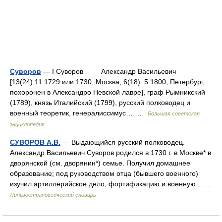
Суворов
— I Суворов Александр Васильевич
[13(24).11.1729 или 1730, Москва, 6(18). 5.1800, Петербург,
похоронен в Александро Невской лавре], граф Рымникский
(1789), князь Италийский (1799), русский полководец и
военный теоретик, генералиссимус… …
Большая советская
энциклопедия
СУВОРОВ А.В.
— Выдающийся русский полководец.
Александр Васильевич Суворов родился в 1730 г. в Москве* в
дворянской (см. дворянин*) семье. Получил домашнее
образование; под руководством отца (бывшего военного)
изучил артиллерийское дело, фортификацию и военную… …
Лингвострановедческий словарь