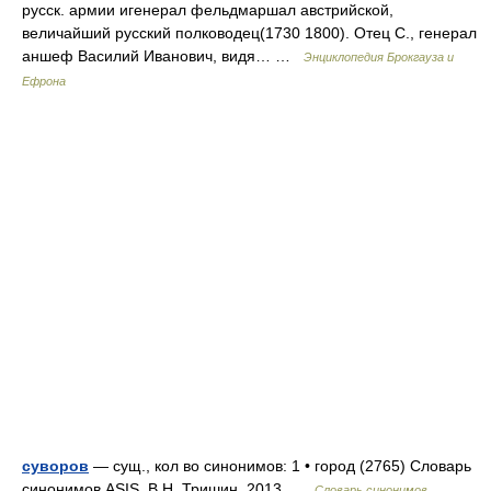
русск. армии игенерал фельдмаршал австрийской,
величайший русский полководец(1730 1800). Отец С., генерал
аншеф Василий Иванович, видя… …
Энциклопедия Брокгауза и
Ефрона
суворов
— сущ., кол во синонимов: 1 • город (2765) Словарь
синонимов ASIS. В.Н. Тришин. 2013 …
Словарь синонимов