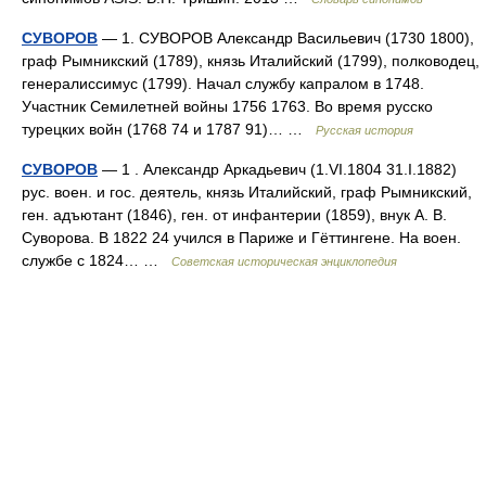
СУВОРОВ
— 1. СУВОРОВ Александр Васильевич (1730 1800),
граф Рымникский (1789), князь Италийский (1799), полководец,
генералиссимус (1799). Начал службу капралом в 1748.
Участник Семилетней войны 1756 1763. Во время русско
турецких войн (1768 74 и 1787 91)… …
Русская история
СУВОРОВ
— 1 . Александр Аркадьевич (1.VI.1804 31.I.1882)
рус. воен. и гос. деятель, князь Италийский, граф Рымникский,
ген. адъютант (1846), ген. от инфантерии (1859), внук А. В.
Суворова. В 1822 24 учился в Париже и Гёттингене. На воен.
службе с 1824… …
Советская историческая энциклопедия