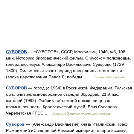
СУВОРОВ
— «СУВОРОВ», СССР, Мосфильм, 1940, ч/б, 108
мин. Историко биографический фильм. О русском полководце,
генералиссимусе Александре Васильевиче Суворове (1729
1800). Фильм охватывает период последних лет его жизни
(эпоха царствования Павла I): победы… …
Энциклопедия кино
СУВОРОВ
— город (с 1954) в Российской Федерации, Тульская
обл., близ железнодорожной станции Збродово. 21,9 тыс.
жителей (1993). Фабрика объемной пряжи; пищевая
промышленность. Краеведческий музей. Близ Суворова
Черепетская ГРЭС …
Большой Энциклопедический словарь
Суворов
— (Александр Васильевич) князь Италийский, граф
Рымникский иСвященной Римской империи, генералиссимус